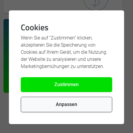
Cookies
Entdecken Sie die Vielfalt
Wenn Sie auf “Zustimmen” klicken,
unseres Social-Media-
akzeptieren Sie die Speicherung von
Portfolios und finden Sie mit
Cookies auf Ihrem Gerät, um die Nutzung
schnelleStelle.de Ihre
der Website zu analysieren und unsere
Marketingbemühungen zu unterstützen.
Wunschkandidaten.
Zustimmen
Anpassen