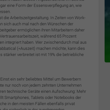
sogar eine Form der Essensverpflegung an, wie
nessen.
t die Arbeitszeitgestaltung. In Zeiten von Work-
an sich auch mal nach den Wünschen der
beitgeber ermöglichen ihren Mitarbeitern daher
f Vertrauensarbeitszeit, während 65 Prozent
eiten integriert haben. Wer zwischendurch mal aus
abbatical (=Auszeit) machen möchte, kann dies
 stärker verbreitet ist mit 19% die betriebliche
Einst ein sehr beliebtes Mittel um Bewerbern
ute nur noch von jedem zehnten Unternehmen
hren technische Geräte einen Aufschwung: Mehr
llt Smartphones, Tablets oder Notebooks der
he in den meisten Fällen ebenfalls privat
, die sicherlich in der zunehmenden