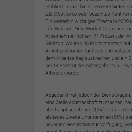
etabliert. Immerhin 21 Prozent bieten 
z.B. Obstkörbe oder bezahltes Kantine
Ein weiterhin wichtiges Thema in 2020 is
Life-Balance, New Work & Co., muss m
Arbeitnehmer richten. 71 Prozent der Ar
Gleitzeit. Weitere 46 Prozent setzen au
Arbeitszeitkonten für flexible Arbeitsz
dem Arbeitsalltag ausbrechen und ein S
bei 14 Prozent der Arbeitgeber tun. Etwas
Altersvorsorge.
Abgedankt hat jedoch der Dienstwagen. 
eine Stelle schmackhaft zu machen, he
überhaupt angeboten (12%). Dafür erfa
als jedes zweite Unternehmen (55%) ste
neuesten Generation zur Verfügung, welc
genutzt werden dürfen. Eine Entwicklung